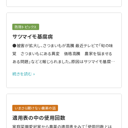
用が例示されています。 バイオスティミュラントとは バイオ
スティミ..
防除トピックス
サツマイモ基腐病
●被害が拡大し、さつまいもが高騰 最近テレビで「旬の味
覚 さつまいもにある異変 価格高騰 農家を悩ませる
ある問題」などと報じられました。原因はサツマイモ基腐病
で、一番成長期の夏場に全国的に長雨が続いたのと、高温
続きを読む »
だったことで多くのところでイモの腐れが発生し不作にな
り、価格の高騰につながったとのことです。 ●2018年に沖
縄県で初めて..
いまさら聞けない農薬の話
適用表の中の使用回数
家庭菜園愛好家から農薬の適用表をみて「使用回数とは