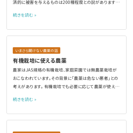
済的に被害を与えるものは200種程度との説があります。
日本国内の雑草種は水田、畑あわせて約100種、これに最
続きを読む »
近では帰化雑草が増え、また除草剤抵抗性雑草の出現も
あって増えつつあります。 雑草の種類をその姿、植物分類
のからイネ科雑草..
いまさら聞けない農薬の話
有機栽培に使える農薬
農家はJAS規格の有機栽培、家庭菜園では無農薬栽培が
おこなわれています。その背景に「農薬は危ない悪者」との
考えがあります。 有機栽培でも必要に応じて農薬が使える
ように、農林水産省では有機農産物の日本農林規格として
続きを読む »
使用できる防除資材を次のように規定しています。農薬と
して登録されているものも含まれます。少し長くなりますが
列挙します。 ..