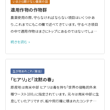
いまさら聞けない農薬の話
適用作物の作物群
農薬使用の際、守らなければならない項目はいくつかあ
り、これまでにもこの欄で述べてきています。 守るべき項目
の中で適用作物はまさにトップにあるのではないでしょう
か？ しかし、使用者には作物名を見ただけでは戸惑うこと
続きを読む »
もあります。対象としている作物が適用表の中にあるのだ
ろうか？似たような名前だけど、適用作物になるのだろう
か？ 作物残..
生き物あれこれ（害虫）
「ヒアリ」と「沈黙の春」
原産地は南米中部 ヒアリは毒を持ち「世界の侵略的外来
種ワースト100」に指定されています。 元々は南米中部に生
息していたアリですが、船や飛行機に積まれたコンテナや
貨物にまぎれ込んで、1940年代頃からアメリカ合衆国やカ