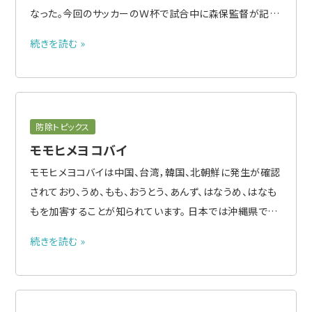
なった。今回のサッカーのＷ杯で試合中に森保監督が記録
していたノートも同じ物であった。 この種のジェスチャーで
続きを読む »
以前、政治評論家の竹村健一が黒い手帳を振りかざして
「日本の常識は世界の非常識」などと論じていたことを思
い出す。岸..
防除トピックス
モモヒメヨコバイ
モモヒメヨコバイは中国、台湾，韓国、北朝鮮に発生が確認
されており、うめ、もも、おうとう、あんず、はなうめ、はなも
もを加害することが知られています。 日本では沖縄県での
分布は確認されていましたが，2019年に和歌山県で確認
続きを読む »
された以、降現在まで、栃木県、群馬県、埼玉県、東京都、神
奈川県、愛知県、滋賀県、京都府、大阪府、兵庫県、岡山
県、..