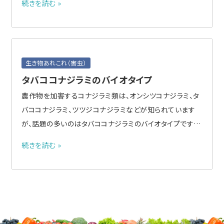
続きを読む »
リブ諸島に次々と侵入し、2000年代には原産地から遠く離
れたオーストラリア、ニュージーランド、中国、台湾でも発見
されるよ..
生き物あれこれ（害虫）
タバココナジラミのバイオタイプ
農作物を加害するコナジラミ類は、オンシツコナジラミ、タ
バココナジラミ、ツツジコナジラミなどが知られています
が、話題の多いのはタバココナジラミのバイオタイプです。
●タバココナジラミのバイオタイプとは タバココナジラミ
続きを読む »
は世界的に分布し、形態的には区別できませんが、寄主植
物や生物的特徴が異なる20以上のバイオタイプが知られ
ています..