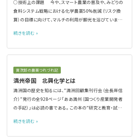
○技術上の課題 今や、スマート農業の普及や、みどりの
食料システム戦略における化学農薬50%削減（リスク換
算）の目標に向けて、マルチの利用が脚光を浴びています。
マルチの長所は無人ヘリより安価なことに加え、軽くて
続きを読む »
持ち運びが容易なこと、マイドローンであれば防除したい
時にいつでも散布できることです。 一方で、いくつかの課題
があります..
寅次郎の農薬つれづれ記
満州帝国 北興化学とは
満洲国の歴史を知るには、”満洲回顧集刊行会（会長岸信
介）”発行の全928ページ「ああ満州（国つくり産業開発者
の手記）」は必読の書である。 この本の”研究と教育・試験
場の項”で、元東京都害虫専技の白浜賢一さんが、満洲の
続きを読む »
公主嶺農試の熊岳城分場で同僚だった西圭一さんについ
て、戦後引き揚げて北興化学を興こしたことを記述してい