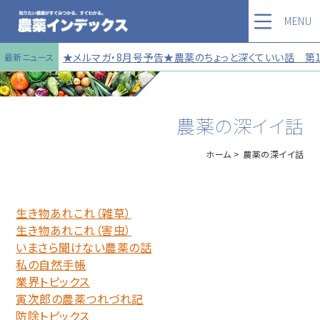
MENU
★メルマガ・8月号予告★農薬のちょっと深くていい話 第121
最新ニュース
農薬の深イイ話
ホーム
農薬の深イイ話
生き物あれこれ（雑草）
生き物あれこれ（害虫）
いまさら聞けない農薬の話
私の自然手帳
業界トピックス
寅次郎の農薬つれづれ記
防除トピックス