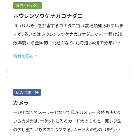
防除トピックス
ホウレンソウケナガコナダニ
ほうれんそうを加害するコナダニ類は数種類知られていま
すが、多いのはホウレンソウケナガコナダニです。本種は20
数年前から全国的に問題となり、北海道、本州で分布が確
認されています。きゅうり、すいか、ピーマン、トマト、ねぎ、に
続きを読む »
んじん、キャベツ、とうもろこし等多くの作物に寄生します
が、中でも被害が深刻なのがほうれんそうです。 ホウレン
ソ..
私の自然手帳
カメラ
―眼となりてメモリーとなりて我がカメラ― 今持ち歩いて
いるカメラは、ポケットに入るカード大のものと一眼レフ型
の少し重たいものの２つである。カード大のものは旅行に