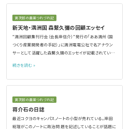
る。戦後派の一般..
寅次郎の農薬つれづれ記
新天地・満洲国 森繫久彌の回顧エッセイ
”満洲回顧集刊行会（会長岸信介）”発行の「ああ満州（国
つくり産業開発者の手記）」に満洲電電公社で名アナウン
サーとして活躍した森繫久彌のエッセイが記載されてい
る。 もともと戦争嫌いで１９３９年に赤紙を受け取ったが耳
続きを読む »
の手術を受けた直後だったので即時帰郷となった。翌1940
年、応召されず海外赴任できる数少ない仕事を探しＮＨＫ
のアナウン..
寅次郎の農薬つれづれ記
蒋介石の日誌
最近コクヨのキャンパスノートの小型が売れている。岸田
総理がこのノートに政治問 題を記述していることが話題に