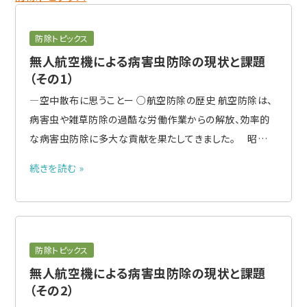
防除トピックス
無人航空機による病害虫防除の現状と課題
（その1）
―空中散布に思うことー ○航空防除の歴史 航空防除は、
病害虫や雑草防除の過酷な労働作業からの解放、効率的
な病害虫防除に多大な貢献を果たしてきました。 昭和3
0年代に有人ヘリによる航空防除がはじまり、約30年たっ
続きを読む »
た平成の初めころに無人ヘリの事業化がはじまりました。
さらに、約30年たった平成28年ころからマルチローター（い
わゆるドローン..
防除トピックス
無人航空機による病害虫防除の現状と課題
（その2）