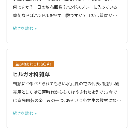
何ですか？一日の散布回数？ハンドスプレーに入っている
薬剤ならばハンドルを押す回数ですか？」という質問があり
ました。 果樹などの永年性作物を含めて一年のうちの生育
続きを読む »
シーズンに散布できる回数の合計であることを説明はしま
したが、農薬使用初心者であれば抱く疑問かもしれませ
ん。 作物残留基..
生き物あれこれ（雑草）
ヒルガオ科雑草
朝顔につるべとられてもらい水」、夏の花の代表、朝顔は観
賞用としては江戸時代からもてはやされたようです。今で
は家庭園芸の楽しみの一つ、あるいは小学生の教材になっ
ています。 アサガオの仲間はヒルガオ科で観賞用あり、そこ
続きを読む »
から抜け出して雑草化したもの、帰化雑 草様々です。観賞
用のルコウソウは江戸時代に持ち込まれたそうですが、マ
ルバルコ..