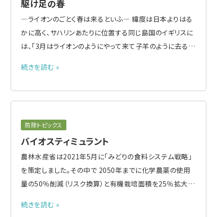
駆け足の春
―ライオンのごとく春は来るといふ― 緯度は日本よりはる
かに高く、サハリンあたりに位置する同じ島国のイギリスに
は、「3月はライオンのようにやって来て子羊のように去る」
という諺がる。一日のうちで雪や雨があったかと思うと晴
続きを読む »
れ間が出るなど激しく目まぐるしく天候が変わることを言
っている。日本でもこの時期三寒四温といわれるように、同
じように..
防除トピックス
バイオスティミュラント
農林水産省は2021年5月に「みどりの食料システム戦略」
を策定しました。その中で 2050年までに化学農薬の使用
量の50％削減（リスク換算）と有機栽培面積を25％拡大す
ることが明記され、その実現手段の1つに、革新的作物保護
続きを読む »
技術の開発の防除資材としてバイオスティミュラントの利