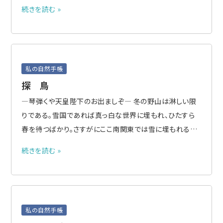
行くときや隣町まで行く時など、腕時計のような感覚でバッ
続きを読む »
グに入れてゆく。一眼レフ型の方は、出かける前から草花や
鳥などを写すつもりで肩にかけてゆく。いずれもディジタル
で自動焦..
私の自然手帳
探 鳥
―琴弾くや天皇陛下のお出ましぞ― 冬の野山は淋しい限
りである。雪国であれば真っ白な世界に埋もれ、ひたすら
春を待つばかり。さすがにここ南関東では雪に埋もれるこ
とはないが、山はスギやシイなどの常緑樹を除いて、落葉
続きを読む »
樹はすっかり裸になって、山肌は斑な剥げ坊主のよう。地上
では薄茶色に枯れてカサカサに乾いた草の広がりばかりと
なる。目をひく花..
私の自然手帳