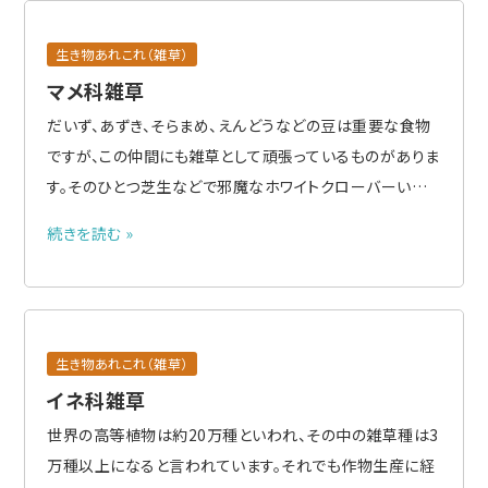
生き物あれこれ（雑草）
マメ科雑草
だいず、あずき、そらまめ、えんどうなどの豆は重要な食物
ですが、この仲間にも雑草として頑張っているものがありま
す。そのひとつ芝生などで邪魔なホワイトクローバーいわ
ゆるシロツメクサです。もともとは飼料、緑肥作物、カバー
続きを読む »
クロップとして栽培されて、この場合は貴重な作物ですが、
発生してほしくないところに出てきたら雑草です。アカツメ
クサい..
生き物あれこれ（雑草）
イネ科雑草
世界の高等植物は約20万種といわれ、その中の雑草種は3
万種以上になると言われています。それでも作物生産に経