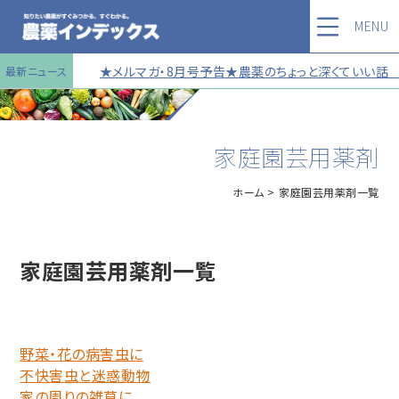
MENU
★メルマガ・8月号予告★農薬のちょっと深くていい話 第1
最新ニュース
家庭園芸用薬剤
ホーム
家庭園芸用薬剤一覧
家庭園芸用薬剤一覧
野菜・花の病害虫に
不快害虫と迷惑動物
家の周りの雑草に