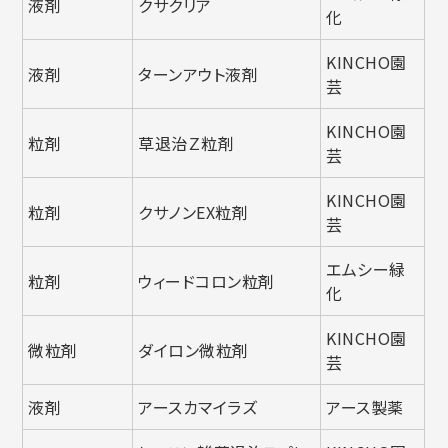
液剤
クサクリア
化
KINCHO園
液剤
ターンアウト液剤
芸
KINCHO園
粒剤
草退治Ｚ粒剤
芸
KINCHO園
粒剤
クサノンEX粒剤
芸
エムシー緑
粒剤
ウィードコロン粒剤
化
KINCHO園
微粒剤
ダイロン微粒剤
芸
液剤
アースカマイラズ
アース製薬