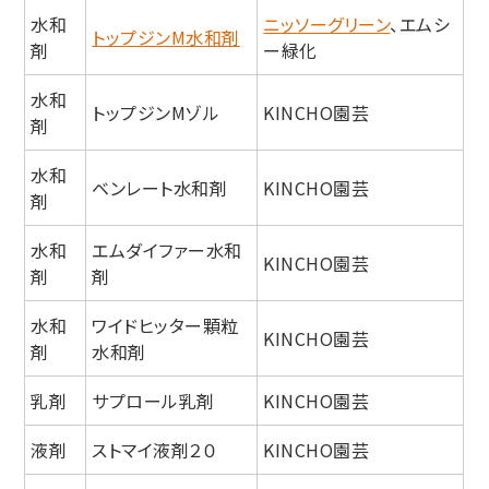
水和
ニッソーグリーン
、エムシ
トップジンM水和剤
剤
ー緑化
水和
トップジンMゾル
KINCHO園芸
剤
水和
ベンレート水和剤
KINCHO園芸
剤
水和
エムダイファー水和
KINCHO園芸
剤
剤
水和
ワイドヒッター顆粒
KINCHO園芸
剤
水和剤
乳剤
サプロール乳剤
KINCHO園芸
液剤
ストマイ液剤２０
KINCHO園芸