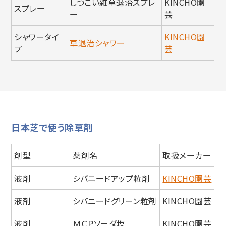
しつこい雑草退治スプレ
KINCHO園
スプレー
ー
芸
シャワータイ
KINCHO園
草退治シャワー
プ
芸
日本芝で使う除草剤
剤型
薬剤名
取扱メーカー
液剤
シバニードアップ粒剤
KINCHO園芸
液剤
シバニードグリーン粒剤
KINCHO園芸
液剤
ＭＣＰソーダ塩
KINCHO園芸