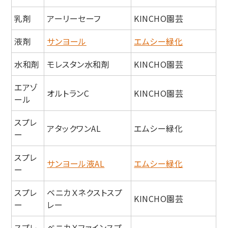
乳剤
アーリーセーフ
KINCHO園芸
液剤
サンヨール
エムシー緑化
水和剤
モレスタン水和剤
KINCHO園芸
エアゾ
オルトランC
KINCHO園芸
ール
スプレ
アタックワンAL
エムシー緑化
ー
スプレ
サンヨール液AL
エムシー緑化
ー
スプレ
ベニカＸネクストスプ
KINCHO園芸
ー
レー
スプレ
ベニカＸファインスプ