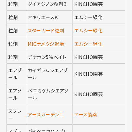
粒剤
ダイアジノン粒剤３
KINCHO園芸
粒剤
ネキリエースＫ
エムシー緑化
粒剤
スターガード粒剤
エムシー緑化
粒剤
MICナメクジ退治
エムシー緑化
粒剤
デナポン5％ベイト
KINCHO園芸
エアゾ
カイガラムシエアゾ
KINCHO園芸
ール
ール
エアゾ
ベニカケムシエアゾ
KINCHO園芸
ール
ール
スプレ
アースガーデンＴ
アース製薬
ー
スプレ
パイベニカＶスプレ