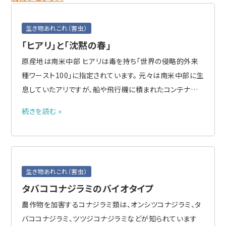
生き物あれこれ（害虫）
「ヒアリ」と「沈黙の春」
原産地は南米中部 ヒアリは毒を持ち「世界の侵略的外来
種ワースト100」に指定されています。 元々は南米中部に生
息していたアリですが、船や飛行機に積まれたコンテナや
貨物にまぎれ込んで、1940年代頃からアメリカ合衆国やカ
続きを読む »
リブ諸島に次々と侵入し、2000年代には原産地から遠く離
れたオーストラリア、ニュージーランド、中国、台湾でも発見
されるよ..
生き物あれこれ（害虫）
タバココナジラミのバイオタイプ
農作物を加害するコナジラミ類は、オンシツコナジラミ、タ
バココナジラミ、ツツジコナジラミなどが知られています