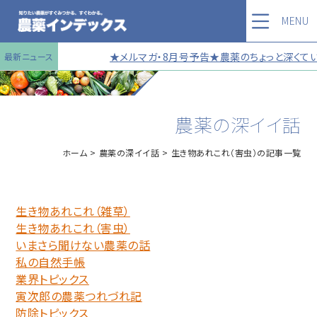
MENU
★メルマガ・8月号予告★農薬のちょっと深くてい
最新ニュース
農薬の深イイ話
ホーム
農薬の深イイ話
生き物あれこれ（害虫）の記事一覧
生き物あれこれ（雑草）
生き物あれこれ（害虫）
いまさら聞けない農薬の話
私の自然手帳
業界トピックス
寅次郎の農薬つれづれ記
防除トピックス