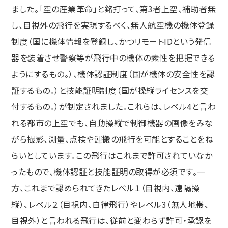
ました。「空の産業革命」と銘打って、第3者上空、補助者無
し、目視外の飛行を実現するべく、無人航空機の機体登録
制度（国に機体情報を登録し、かつリモートIDという発信
器を装着させ警察等が飛行中の機体の素性を把握できる
ようにするもの。）、機体認証制度（国が機体の安全性を認
証するもの。）と技能証明制度（国が操縦ライセンスを交
付するもの。）が制定されました。これらは、レベル4と言わ
れる都市の上空でも、自動操縦で制御機器の画像をみな
がら撮影、測量、点検や運搬の飛行を可能とすることをね
らいとしています。この飛行はこれまで許可されていなか
ったもので、機体認証と技能証明の取得が必須です。一
方、これまで認められてきたレベル１（目視内、遠隔操
縦）、レベル２（目視内、自律飛行）やレベル3（無人地帯、
目視外）と言われる飛行は、従前と変わらず許可・承認を