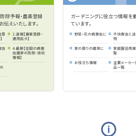
・防除予報・農薬登録
ガーデニングに役立つ情報を
お伝えいたします。
ています。
注意
2.速報【農薬登録・
野菜・花の病害虫に
不快害虫と迷
】
適用拡大】
物
害虫
4.最新【全国の病害
家の周りの雑草に
家庭園芸用
虫雑草の防除・技術
覧
情報】
お役立ち情報
主要メーカー
表の
品一覧