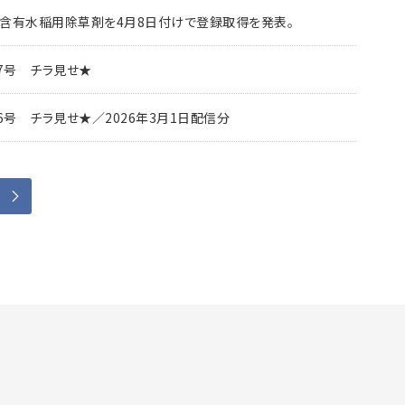
®』含有水稲用除草剤を4月8日付けで登録取得を発表。
7号 チラ見せ★
6号 チラ見せ★／2026年3月1日配信分