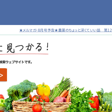
★メルマガ・8月号予告★農薬のちょっと深くていい話 第121号 チラ