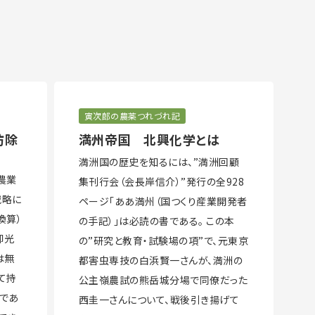
話
寅次郎の農薬つれづれ記
防除
満州帝国 北興化学とは
満洲国の歴史を知るには、”満洲回顧
農業
集刊行会（会長岸信介）”発行の全928
戦略に
ページ「ああ満州（国つくり産業開発者
換算）
の手記）」は必読の書である。 この本
脚光
の”研究と教育・試験場の項”で、元東京
は無
都害虫専技の白浜賢一さんが、満洲の
て持
公主嶺農試の熊岳城分場で同僚だった
ンであ
西圭一さんについて、戦後引き揚げて