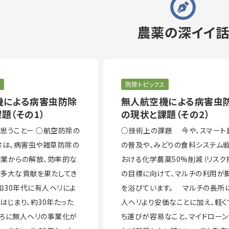
農薬の深イイ
防除トピックス
機による病害虫防除
無人航空機による病害虫
題（その1）
の現状と課題（その2）
思うことー ○航空防除の
○技術上の課題 今や、スマート
除は、病害虫や雑草防除の
の普及や、みどりの食料システム
業からの解放、効率的な
おける化学農薬50%削減（リスク
多大な貢献を果たしてき
の目標に向けて、マルチの利用が
和30年代に有人ヘリによ
を浴びています。 マルチの長所
はじまり、約30年たった
人ヘリより安価なことに加え、軽く
ろに無人ヘリの事業化が
ち運びが容易なこと、マイドロー