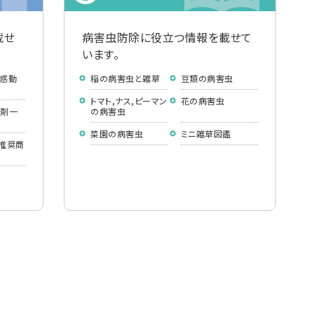
載せ
病害虫防除に役立つ情報を載せて
います。
惑動
稲の病害虫と雑草
豆類の病害虫
トマト,ナス,ピーマン
花の病害虫
薬剤一
の病害虫
菜園の病害虫
ミニ雑草図鑑
推奨商