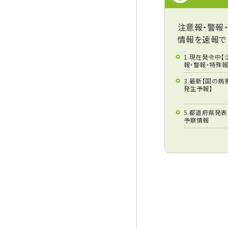
注意報・警報
情報を速報で
1.現在発令中【
報・警報・特殊報
3.最新【国の病
発生予報】
5.都道府県発
予察情報