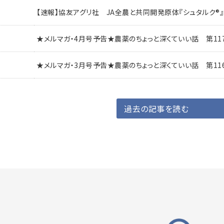
【速報】協友アグリ社 JA全農と共同開発原体『シュタルク
★メルマガ・4月号予告★農薬のちょっと深くていい話 第11
★メルマガ・3月号予告★農薬のちょっと深くていい話 第11
過去の記事を読む