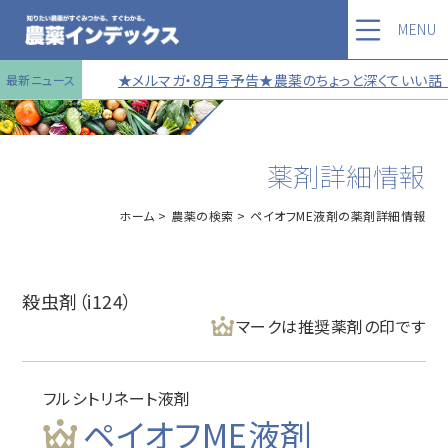
MENU
★メルマガ・8月号予告★農薬のちょっと深くていい話 
最新ニュース
薬剤詳細情報
ホーム
農薬の検索
ペイオフME液剤の薬剤詳細情報
殺虫剤（i124）
マークは推奨薬剤の印です
フルシトリネート液剤
ペイオフME液剤