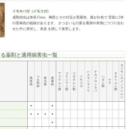
イモキバガ（イモコガ）
成熟幼虫は体長15mm、胸部とその付近が黒紫色、腹が白色で 背面に2本
の黒褐色の縦線があります。 さつまいもの葉を裏側や表側につづり合わ
せた中に潜伏し、表皮 を残して食害します。
きる薬剤と適用病害虫一覧
ヨ
ツ
ハ
ナ
モ
ア
コ
コ
ネ
ス
カ
ン
つ
ブ
ナ
ガ
イ
ハ
キ
黒
斑
基
モ
ジ
カ
る
ラ
ジ
ネ
モ
ダ
ケ
リ
斑
点
腐
ン
ロ
メ
割
ム
ラ
ム
コ
ニ
ラ
ム
病
病
病
ヨ
シ
ノ
病
シ
ミ
シ
ガ
類
シ
ト
タ
コ
類
類
類
類
ウ
バ
ハ
ム
シ
●
●
●
●
●
●
●