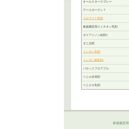
オールスタースプレー
アースガーデンＴ
コロマイト乳剤
家庭園芸用スミチオン乳剤
ダイアジノン粒剤3
ダニ太郎
トレボン乳剤
トレボン粉剤DL
バロックフロアブル
ベニカ水溶剤
ベニカＳ乳剤
家庭園芸用