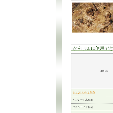
かんしょに使用で
薬剤名
トップジンM水和剤
ベンレート水和剤
フロンサイド粉剤