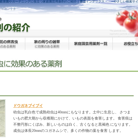
庭菜園やガーデニングに役立つ家庭園芸用薬剤のご紹介｜農薬インデックス・・・やさしい検索サ
ドウガネブイブイ
幼虫は乳白色で成熟幼虫は40mmにもなります。土中に生息し、 さつま
いもの肥大期から収穫期にかけて、いもの表面を食害します。 食害痕は
不整円形にくぼみ、新しいものは白く、古くなると黒褐色 になります。
成虫は体長20mmのコガネムシで、多くの作物の葉を食害 します。