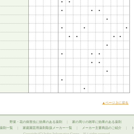
●
●
●
●
●
●
●
●
●
●
●
●
●
●
●
●
●
●
●
●
●
●
▲ページ上に戻る
野菜・花の病害虫に効果のある薬剤
｜
家の周りの雑草に効果のある薬剤
薬剤一覧
｜
家庭園芸用薬剤取扱メーカー一覧
｜
メーカー主要商品のご紹介
｜
Copyright (C) Index Information Center. Alｌrights reserved.