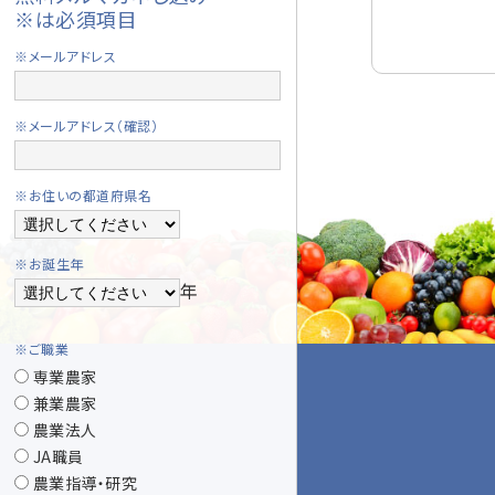
※は必須項目
※メールアドレス
※メールアドレス（確認）
※お住いの都道府県名
※お誕生年
年
※ご職業
専業農家
兼業農家
農業法人
JA職員
農業指導・研究