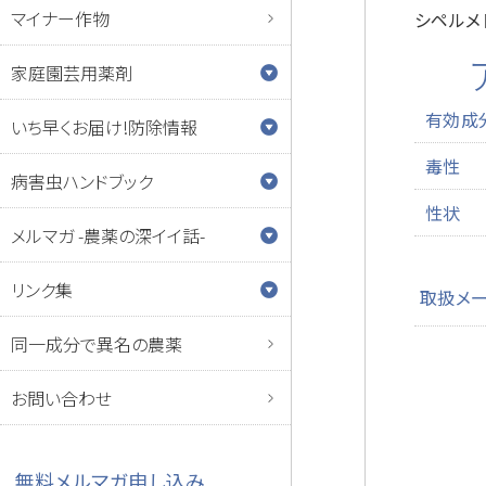
マイナー作物
シペルメ
家庭園芸用薬剤
有効成
いち早くお届け!防除情報
毒性
病害虫ハンドブック
性状
メルマガ -農薬の深イイ話-
リンク集
取扱メ
同一成分で異名の農薬
お問い合わせ
無料メルマガ申し込み