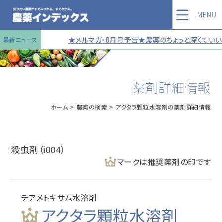
MENU
★メルマガ・8月号予告★農薬のちょっと深くていい話
最新ニュース
薬剤詳細情報
ホーム
農薬の検索
アクタラ顆粒水溶剤の薬剤詳細情報
殺虫剤（i004）
マークは推奨薬剤の印です
チアメトキサム水溶剤
アクタラ顆粒水溶剤