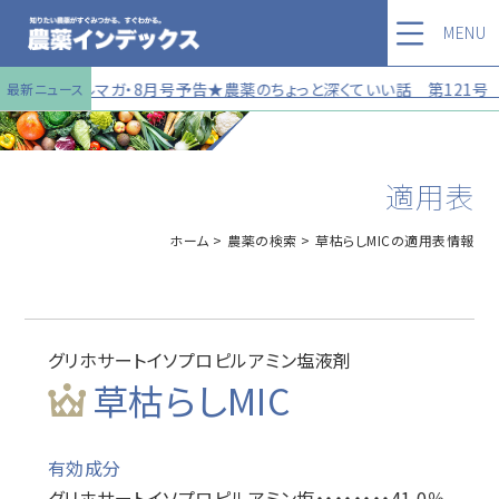
MENU
★メルマガ・8月号予告★農薬のちょっと深くていい話 第121号 チラ見
最新ニュース
適用表
ホーム
農薬の検索
草枯らしMICの適用表情報
グリホサートイソプロピルアミン塩液剤
草枯らしMIC
有効成分
グリホサートイソプロピルアミン塩・・・・・・・・41.0％