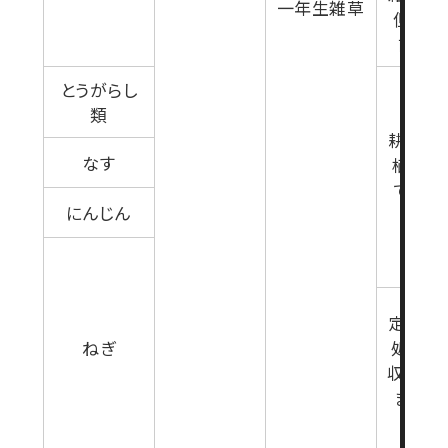
一年生雑草
但し、
前日
とうがらし
類
耕起又
なす
植7日
で(雑
にんじん
育期
定植後
ねぎ
処理 但
収穫30
まで(
生育期