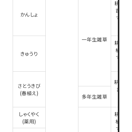
耕起又
苗7日
かんしょ
で(雑
育期
一年生雑草
耕起又
植7日
きゅうり
で(雑
育期
耕起10
さとうきび
まで(
(春植え)
多年生雑草
生育期
しゃくやく
耕起又
(薬用)
植7日
で(雑