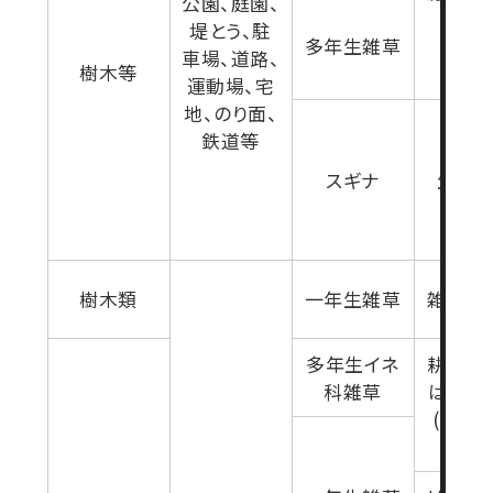
公園、庭園、
堤とう、駐
多年生雑草
車場、道路、
樹木等
運動場、宅
地、のり面、
鉄道等
スギナ
生育
樹木類
一年生雑草
雑草生
多年生イネ
耕起前
科雑草
は種前
(雑草
期)