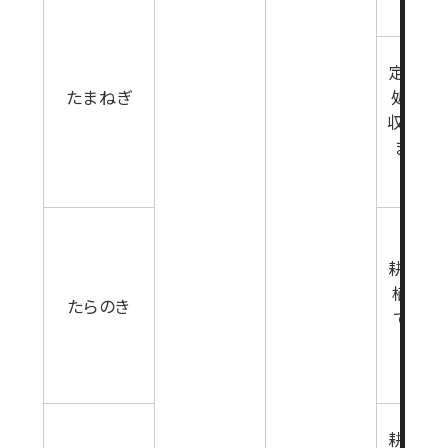
育期
定植後
たまねぎ
処理 但
収穫30
まで(
生育期
耕起又
植7日
たらのき
で(雑
育期
耕起又