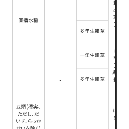
耕起直
出芽前
草生育
直播水稲
(乾田
多年生雑草
栽培
は種3
一年生雑草
前-出
(雑草
期)(乾
多年生雑草
耕起栽
-
豆類(種実、
は種7
ただし、だ
まで(
いず、らっか
生育期
せいを除く)