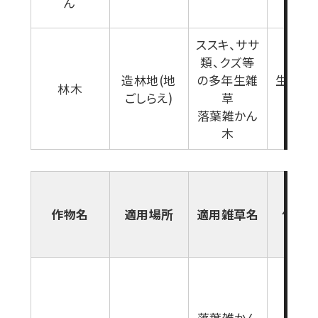
ん
ススキ、ササ
類、クズ等
造林地(地
の多年生雑
生育盛
林木
ごしらえ)
草
降
落葉雑かん
木
作物名
適用場所
適用雑草名
使用
落葉雑かん