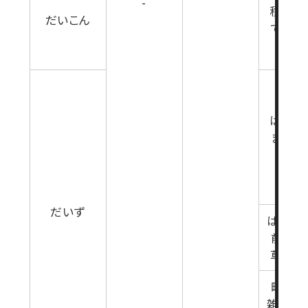
-
種7日
だいこん
で(雑
育期
は種7
まで(
生育期
だいず
は種後
前まで
草生育
畦間処
雑草生