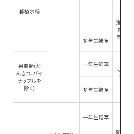
生育期
移植水稲
湛水30
前(雑
育期)(
多年生雑草
起栽培
一年生雑草
果樹類(か
収穫7
んきつ、パイ
まで(
ナップルを
生育期
除く)
多年生雑草
一年生雑草
雑草生