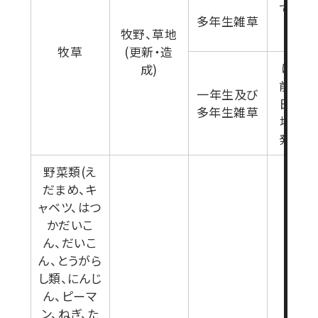
で(雑
多年生雑草
育期
牧野、草地
牧草
(更新・造
は種1
成)
前-は
一年生及び
日(耕
多年生雑草
地後:
発生揃
野菜類(え
だまめ、キ
ャベツ、はつ
かだいこ
ん、だいこ
ん、とうがら
し類、にんじ
ん、ピーマ
ン、ねぎ、た