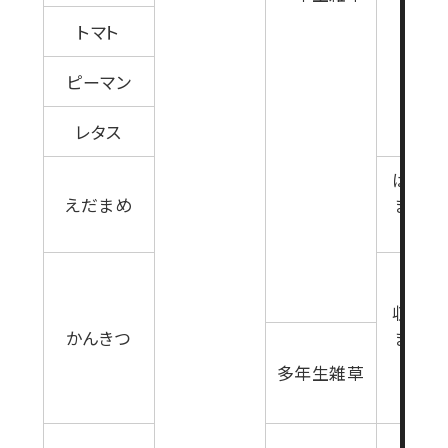
トマト
ピーマン
レタス
は種7
えだまめ
まで(
生育期
収穫7
かんきつ
まで(
生育期
多年生雑草