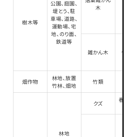
公園、庭園、
5-10
木
堤とう、駐
車場、道路、
樹木等
運動場、宅
地、のり面、
鉄道等
雑かん木
伐採
林地、放置
畑作物
竹類
夏-秋
竹林、畑地
春期又
クズ
期
林地