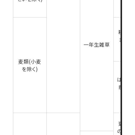
耕起7
まで(
一年生雑草
生育期
麦類(小麦
を除く)
は種後
前(雑
育期
更新・
の10日