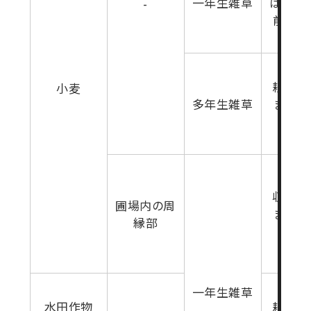
一年生雑草
は種後
-
前(雑
育期
耕起7
小麦
多年生雑草
まで(
生育期
収穫7
圃場内の周
まで(
縁部
生育期
一年生雑草
水田作物
耕起20