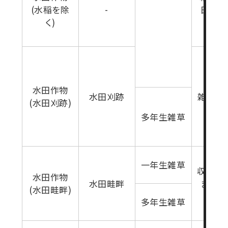
(水稲を除
-
日前(
く)
生育期
水田作物
水田刈跡
雑草生
(水田刈跡)
多年生雑草
一年生雑草
収穫14
水田作物
水田畦畔
まで(
(水田畦畔)
生育期
多年生雑草