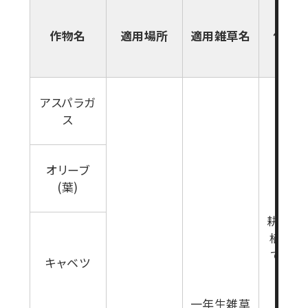
作物名
適用場所
適用雑草名
使用
アスパラガ
ス
オリーブ
(葉)
耕起又
植7日
で(雑
キャベツ
育期
一年生雑草