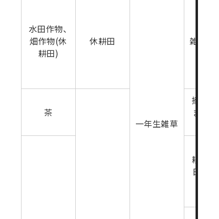
水田作物、
畑作物(休
休耕田
雑草生
耕田)
摘採7
茶
まで(
一年生雑草
生育期
耕起20
日前(
生育期