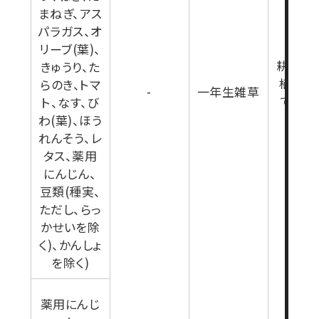
まねぎ、アス
パラガス、オ
リーブ(葉)、
耕起又
きゅうり、た
植7日
らのき、トマ
-
一年生雑草
で(雑
ト、なす、び
育期
わ(葉)、ほう
れんそう、レ
タス、薬用
にんじん、
豆類(種実、
ただし、らっ
かせいを除
く)、かんしょ
を除く)
薬用にんじ