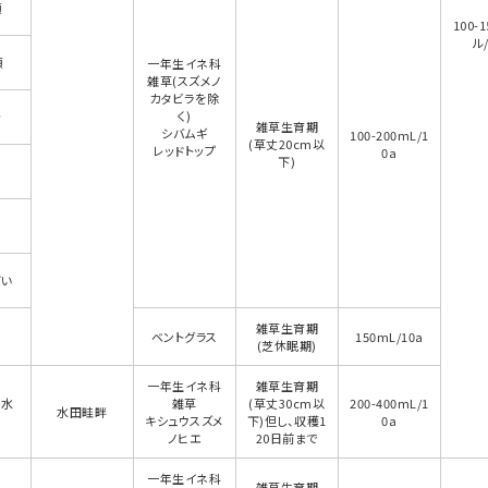
類
100-
ル/
類
一年生イネ科
雑草(スズメノ
カタビラを除
く)
き
雑草生育期
シバムギ
100-200mL/1
(草丈20cm以
レッドトップ
0a
下)
ばい
雑草生育期
ベントグラス
150mL/10a
(芝休眠期)
一年生イネ科
雑草生育期
(水
雑草
(草丈30cm以
200-400mL/1
水田畦畔
)
キシュウスズメ
下)但し、収穫1
0a
ノヒエ
20日前まで
一年生イネ科
雑草生育期