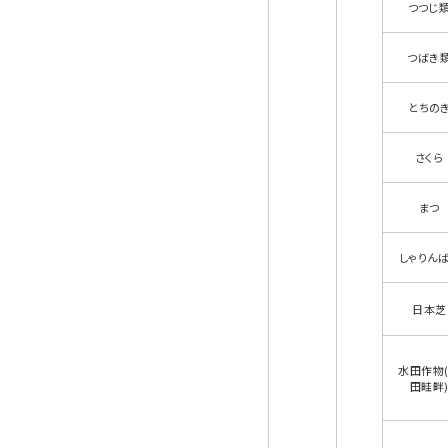
つつじ
つばき
とちの
さくら
まつ
しゃりん
日本芝
水田作物
田畦畔