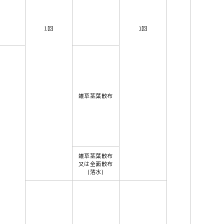
1回
1回
雑草茎葉散布
雑草茎葉散布
又は全面散布
(落水)