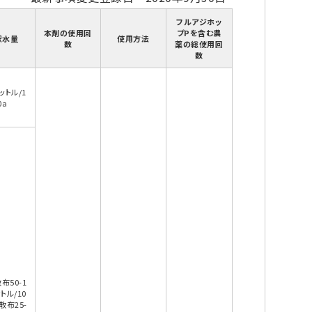
フルアジホッ
本剤の使用回
プPを含む農
釈水量
使用方法
数
薬の総使用回
数
ットル/1
0a
布50-1
トル/10
散布25-