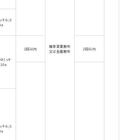
ットル/1
0a
雑草茎葉散布
2回以内
2回以内
又は全面散布
00リット
10a
ットル/1
0a