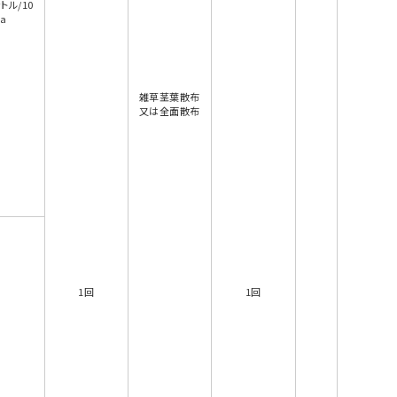
トル/10
a
雑草茎葉散布
又は全面散布
1回
1回