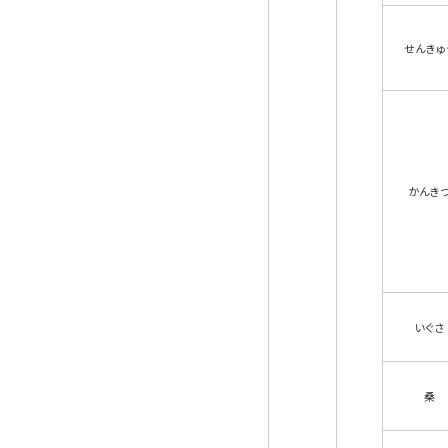
せんきゅ
かんき
いぐさ
桑