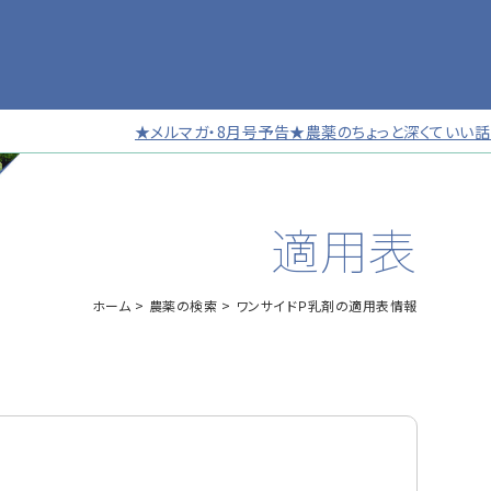
★メルマガ・8月号予告★農薬のちょっと深くていい話 第12
適用表
ホーム
農薬の検索
ワンサイドＰ乳剤の適用表情報