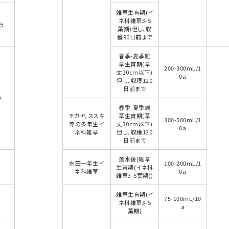
雑草生育期(イ
ネ科雑草3-5
う
葉期)但し、収
穫90日前まで
春季-夏季雑
草生育期(草
200-300mL/1
丈20cm以下)
0a
但し、収穫120
日前まで
つ
春季-夏季雑
チガヤ、ススキ
草生育期(草
300-500mL/1
等の多年生イ
丈30cm以下)
0a
ネ科雑草
但し、収穫120
日前まで
落水後(雑草
水田一年生イ
100-200mL/1
生育期(イネ科
ネ科雑草
0a
雑草3-5葉期))
雑草生育期(イ
75-100mL/10
ネ科雑草3-5
a
葉期)