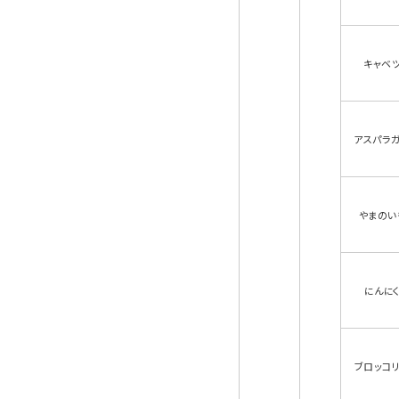
キャベ
アスパラ
やまのい
にんに
ブロッコ