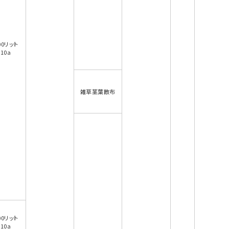
00リット
10a
雑草茎葉散布
00リット
10a