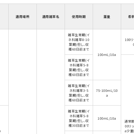
適用場所
適用雑草名
使用時期
薬量
希
雑草生育期(イ
ネ科雑草8-10
100リ
葉期)但し、収
穫60日前まで
100mL/10a
雑草生育期(イ
ネ科雑草5-8
葉期)但し、収
穫60日前まで
雑草生育期(イ
ネ科雑草3-5
75-100mL/10
葉期)但し、収
a
穫60日前まで
雑草生育期(イ
ネ科雑草5-8
100mL/10a
葉期)但し、収
通常散
穫30日前まで
00リッ
め
a少量