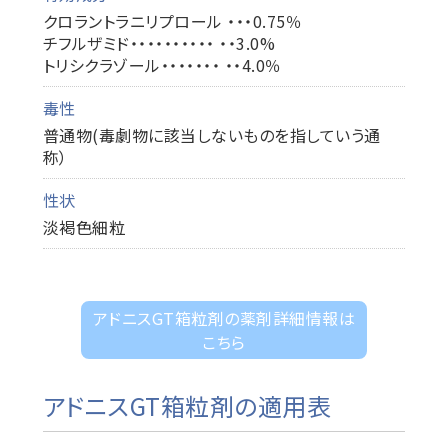
クロラントラニリプロール ・・・0.75％
チフルザミド・・・・・・・・・・ ・・3.0%
トリシクラゾール・・・・・・・ ・・4.0％
毒性
普通物(毒劇物に該当しないものを指していう通
称）
性状
淡褐色細粒
アドニスGT箱粒剤の薬剤詳細情報は
こちら
アドニスGT箱粒剤の適用表