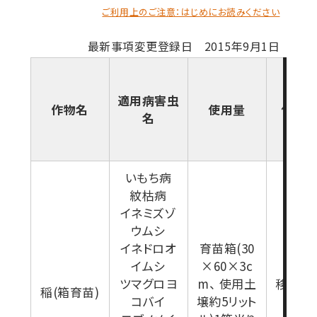
ご利用上のご注意：はじめにお読みください
最新事項変更登録日 2015年9月1日
適用病害虫
作物名
使用量
使用
名
いもち病
紋枯病
イネミズゾ
ウムシ
イネドロオ
育苗箱(30
イムシ
×60×3c
ツマグロヨ
m、 使用土
移植3日
稲(箱育苗)
コバイ
壌約5リット
当