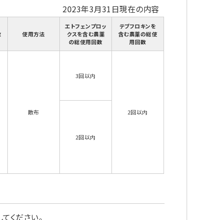
2023年3月31日現在の内容
エトフェンプロッ
テブフロキンを
数
使用方法
クスを含む農薬
含む農薬の総使
の総使用回数
用回数
3回以内
散布
2回以内
2回以内
てください。