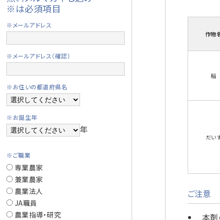
※は必須項目
※メールアドレス
作物
※メールアドレス（確認）
稲
※お住いの都道府県名
※お誕生年
年
だい
※ご職業
専業農家
兼業農家
農業法人
ご注意
JA職員
農業指導・研究
本剤