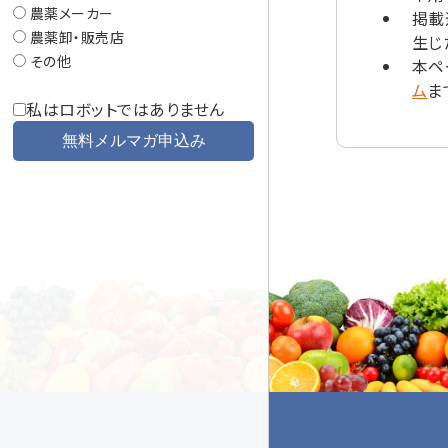
農薬メーカー
掲載
農薬卸・販売店
生じ
その他
本ペ
ム
ま
私はロボットではありません