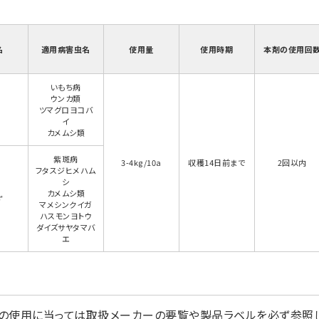
名
適用病害虫名
使用量
使用時期
本剤の使用回
いもち病
ウンカ類
ツマグロヨコバ
イ
カメムシ類
紫斑病
3-4kg/10a
収穫14日前まで
2回以内
フタスジヒメハム
シ
カメムシ類
ず
マメシンクイガ
ハスモンヨトウ
ダイズサヤタマバ
エ
の使用に当っては取扱メーカーの要覧や製品ラベルを必ず参照し