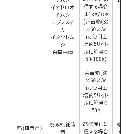
種する場合
イネドロオ
植当
は1kg/10a
イムシ
(育苗箱(30
コブノメイ
×60×3c
ガ
m、使用土
イネツトム
壌約5リット
シ
ル)1箱当り
白葉枯病
50-100g)
育苗箱(30
×60×3c
m、使用土
壌約5リット
ル)1箱当り
50g
高密度には
もみ枯細菌
移植3日
稲(箱育苗)
種する場合
病
移植