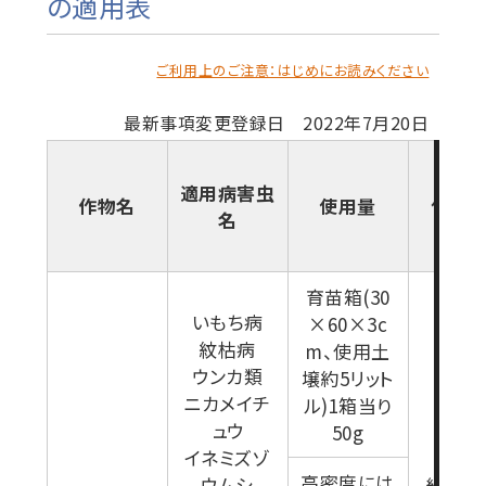
の適用表
ご利用上のご注意：はじめにお読みください
最新事項変更登録日 2022年7月20日
適用病害虫
作物名
使用量
使用
名
育苗箱(30
いもち病
×60×3c
紋枯病
m、使用土
ウンカ類
壌約5リット
ニカメイチ
ル)1箱当り
ュウ
50g
イネミズゾ
高密度には
ウムシ
緑化期