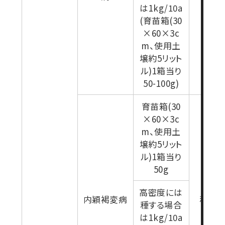
は1kg/10a
(育苗箱(30
×60×3c
m、使用土
壌約5リット
ル)1箱当り
50-100g)
育苗箱(30
×60×3c
m、使用土
壌約5リット
ル)1箱当り
50g
高密度には
内穎褐変病
移植
種する場合
は1kg/10a