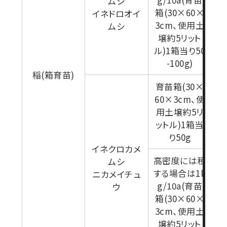
ムシ
箱(30×60×
イネドロオイ
3cm、使用土
ムシ
壌約5リット
ル)1箱当り50
-100g)
稲(箱育苗)
育苗箱(30×
60×3cm、使
用土壌約5リ
ットル)1箱当
り50g
イネクロカメ
高密度には種
ムシ
する場合は1k
ニカメイチュ
g/10a(育苗
ウ
箱(30×60×
3cm、使用土
壌約5リット