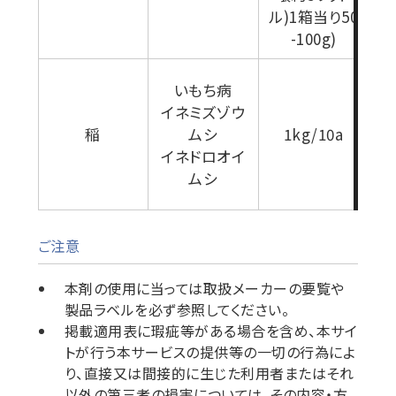
ル)1箱当り50
-100g)
いもち病
イネミズゾウ
稲
ムシ
1kg/10a
イネドロオイ
ムシ
ご注意
本剤の使用に当っては取扱メーカーの要覧や
製品ラベルを必ず参照してください。
掲載適用表に瑕疵等がある場合を含め、本サイ
トが行う本サービスの提供等の一切の行為によ
り、直接又は間接的に生じた利用者またはそれ
以外の第三者の損害については、その内容・方