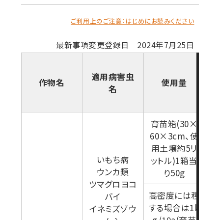
ご利用上のご注意：はじめにお読みください
最新事項変更登録日 2024年7月25日
適用病害虫
作物名
使用量
名
育苗箱(30×
60×3cm、使
用土壌約5リ
いもち病
ットル)1箱当
ウンカ類
り50g
ツマグロヨコ
高密度には種
バイ
移
する場合は1k
イネミズゾウ
g/10a(育苗