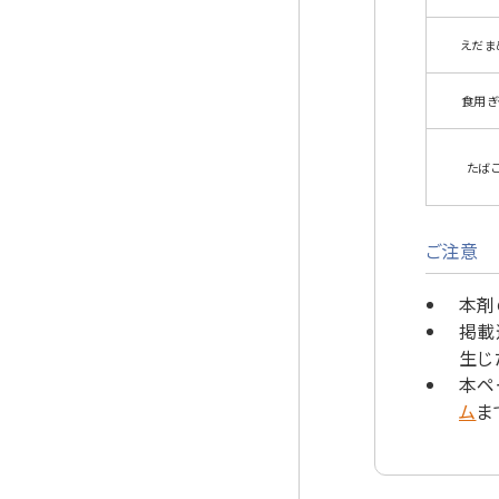
えだま
食用ぎ
たば
ご注意
本剤
掲載
生じ
本ペ
ム
ま