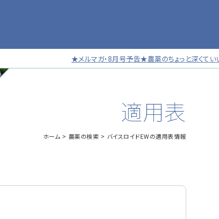
★メルマガ・8月号予告★農薬のちょっと深くていい話 
適用表
ホーム
農薬の検索
バイスロイドEWの適用表情報