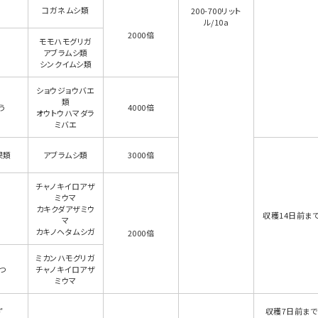
コガネムシ類
200-700リット
ル/10a
2000倍
モモハモグリガ
アブラムシ類
シンクイムシ類
ショウジョウバエ
類
う
4000倍
オウトウハマダラ
ミバエ
果類
アブラムシ類
3000倍
チャノキイロアザ
ミウマ
カキクダアザミウ
収穫14日前ま
マ
カキノヘタムシガ
2000倍
ミカンハモグリガ
つ
チャノキイロアザ
ミウマ
ず
収穫7日前まで