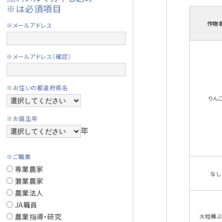
※は必須項目
作物
※メールアドレス
※メールアドレス（確認）
※お住いの都道府県名
りん
※お誕生年
年
※ご職業
専業農家
なし
兼業農家
農業法人
JA職員
農業指導・研究
大粒種ぶ