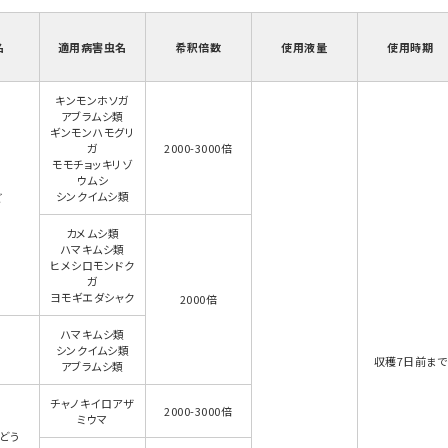
名
適用病害虫名
希釈倍数
使用液量
使用時期
キンモンホソガ
アブラムシ類
ギンモンハモグリ
ガ
2000-3000倍
モモチョッキリゾ
ウムシ
シンクイムシ類
ご
カメムシ類
ハマキムシ類
ヒメシロモンドク
ガ
ヨモギエダシャク
2000倍
ハマキムシ類
シンクイムシ類
収穫7日前まで
アブラムシ類
チャノキイロアザ
2000-3000倍
ミウマ
どう