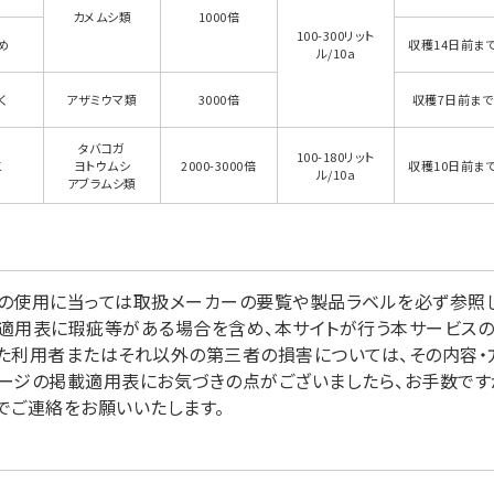
カメムシ類
1000倍
100-300リット
め
収穫14日前ま
ル/10a
く
アザミウマ類
3000倍
収穫7日前まで
タバコガ
100-180リット
こ
ヨトウムシ
2000-3000倍
収穫10日前ま
ル/10a
アブラムシ類
の使用に当っては取扱メーカーの要覧や製品ラベルを必ず参照し
適用表に瑕疵等がある場合を含め、本サイトが行う本サービス
た利用者またはそれ以外の第三者の損害については、その内容・
ージの掲載適用表にお気づきの点がございましたら、お手数ですが掲
でご連絡をお願いいたします。