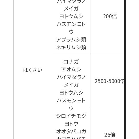
ハイマダラノ
た
メイガ
ポ
ヨトウムシ
200倍
0
ハスモンヨト
用
ウ
4
アブラムシ類
り
ネキリムシ類
コナガ
アオムシ
はくさい
ハイマダラノ
1
2500-5000倍
メイガ
ヨトウムシ
ハスモンヨト
ウ
シロイチモジ
ヨトウ
1
オオタバコガ
25倍
カブラハバチ