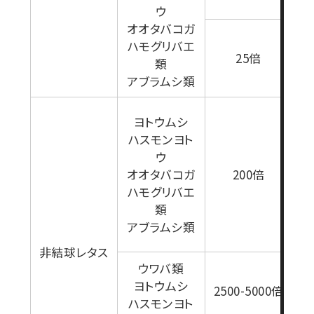
ウ
オオタバコガ
ハモグリバエ
1
25倍
類
アブラムシ類
セ
ヨトウムシ
ハスモンヨト
た
ウ
ポ
オオタバコガ
200倍
0
ハモグリバエ
用
類
4
アブラムシ類
り
非結球レタス
ウワバ類
1
ヨトウムシ
2500-5000倍
ハスモンヨト