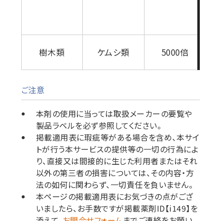
4
り
2
樹木類
ケムシ類
5000倍
ご注意
本剤の使用に当っては取扱メーカーの要覧や
製品ラベルを必ず参照してください。
掲載適用表に瑕疵等がある場合を含め、本サイ
トが行う本サービスの提供等の一切の行為によ
り、直接又は間接的に生じた利用者またはそれ
以外の第三者の損害については、その内容・方
法の如何に関わらず、一切責任を負いません。
本ページの掲載適用表にお気づきの点がござ
いましたら、お手数ですが掲載薬剤ID【i149】を
添えて、
お問合せフォーム
までご連絡をお願い