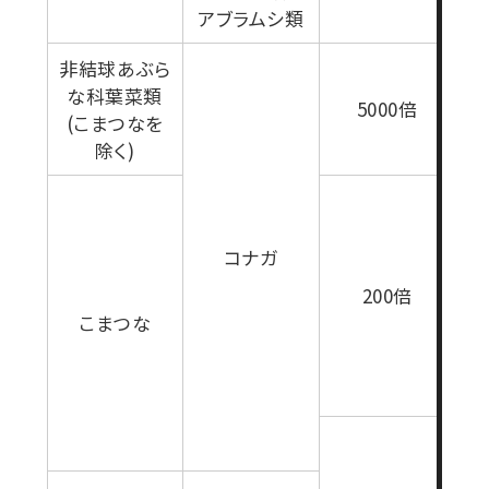
アブラムシ類
非結球あぶら
な科葉菜類
1
5000倍
(こまつなを
除く)
セ
た
コナガ
ポ
200倍
0
こまつな
用
4
り