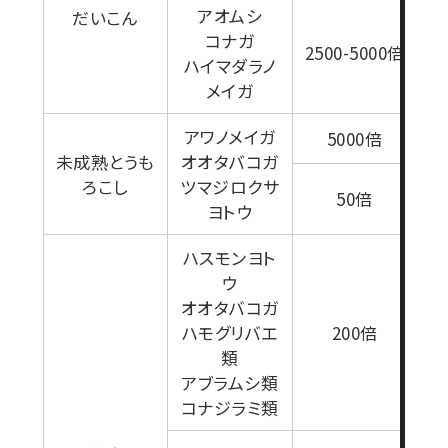
アオムシ
だいこん
1
コナガ
2500-5000倍
ハイマダラノ
メイガ
アワノメイガ
5000倍
未成熟とうも
オオタバコガ
ろこし
ツマジロクサ
1
50倍
ヨトウ
ハスモンヨト
ウ
オオタバコガ
ハモグリバエ
200倍
類
アブラムシ類
コナジラミ類