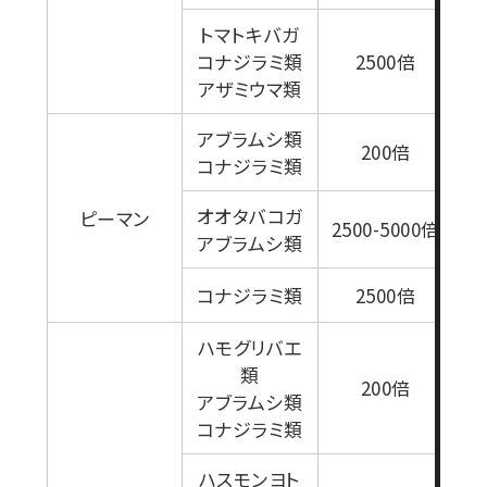
トマトキバガ
コナジラミ類
2500倍
アザミウマ類
アブラムシ類
200倍
コナジラミ類
オオタバコガ
ピーマン
2500-5000倍
アブラムシ類
1
コナジラミ類
2500倍
ハモグリバエ
類
200倍
アブラムシ類
コナジラミ類
ハスモンヨト