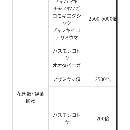
チャハマキ
チャノホソガ
ヨモギエダシ
2500-5000倍
ャク
チャノキイロ
アザミウマ
ハスモンヨト
ウ
1
オオタバコガ
アザミウマ類
2500倍
セ
花き類・観葉
植物
た
ハスモンヨト
ポ
200倍
ウ
0
用