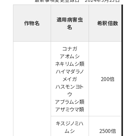
適用病害虫
作物名
希釈倍数
名
コナガ
セ
アオムシ
ネキリムシ類
た
ハイマダラノ
ポ
メイガ
200倍
0
ハスモンヨト
用
ウ
4
アブラムシ類
り
アザミウマ類
キスジノミハ
ムシ
2500倍