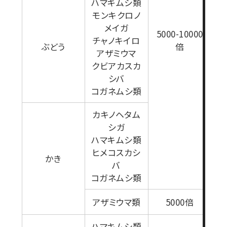
ハマキムシ類
モンキクロノ
メイガ
5000-10000
チャノキイロ
ぶどう
倍
アザミウマ
クビアカスカ
シバ
コガネムシ類
カキノヘタム
シガ
ハマキムシ類
ヒメコスカシ
かき
バ
2
コガネムシ類
アザミウマ類
5000倍
ハマキムシ類