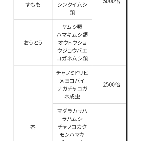
5000倍
すもも
シンクイムシ
類
ケムシ類
ハマキムシ類
おうとう
オウトウショ
ウジョウバエ
コガネムシ類
チャノミドリヒ
メヨコバイ
2500倍
ナガチャコガ
ネ成虫
マダラカサハ
ラハムシ
2
チャノコカク
茶
モンハマキ