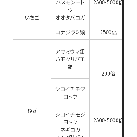
ハスモンヨト
2500-5000倍
1
ウ
いちご
オオタバコガ
コナジラミ類
2500倍
セ
アザミウマ類
ハモグリバエ
た
類
ポ
200倍
0
用
シロイチモジ
4
ヨトウ
り
ねぎ
シロイチモジ
1
2500-5000倍
ヨトウ
ネギコガ