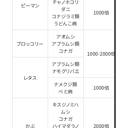
チャノホコリ
ピーマン
ダニ
1000倍
コナジラミ類
うどんこ病
アオムシ
ブロッコリー
アブラムシ類
コナガ
1000-2000倍
アブラムシ類
ナモグリバエ
レタス
1
ナメクジ類
1000倍
べと病
キスジノミハ
ムシ
コナガ
かぶ
ハイマダラノ
2000倍