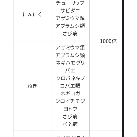
チューリップ
1
サビダニ
にんにく
アザミウマ類
アブラムシ類
さび病
1000倍
アザミウマ類
アブラムシ類
ネギハモグリ
バエ
クロバネキノ
ねぎ
コバエ類
ネギコガ
シロイチモジ
ヨトウ
さび病
べと病