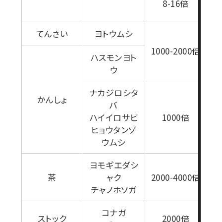
8-16倍
てんさい
ヨトウムシ
1000-2000倍
ハスモンヨト
ウ
1
ナカジロシタ
かんしょ
バ
ハイイロサビ
1000倍
ヒョウタンゾ
ウムシ
ヨモギエダシ
2
茶
ャク
2000-4000倍
チャノホソガ
コナガ
ストック
2000倍