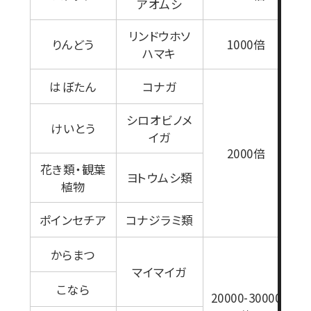
アオムシ
リンドウホソ
りんどう
1000倍
ハマキ
はぼたん
コナガ
1
シロオビノメ
けいとう
イガ
2000倍
花き類・観葉
ヨトウムシ類
植物
ポインセチア
コナジラミ類
からまつ
マイマイガ
こなら
20000-30000
2