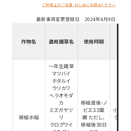
ご利用上のご注意：はじめにお読みください
最新事項変更登録日 2024年4月9日
作物名
適用雑草名
使用時期
使用
一年生雑草
マツバイ
ホタルイ
ウリカワ
ヘラオモダ
カ
移植直後-ノ
ミズガヤツ
ビエ3.5葉
小包装(
移植水稲
リ
期 ただし、
ク)10個
クログワイ
移植後30日
0g)/1