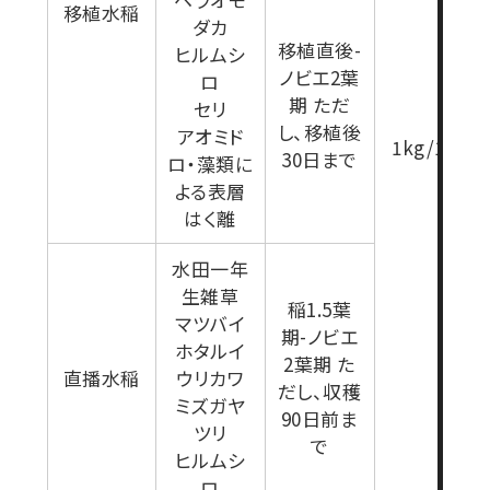
移植水稲
ダカ
移植直後-
ヒルムシ
ノビエ2葉
ロ
期 ただ
セリ
し、移植後
アオミド
1kg/10a
30日まで
ロ・藻類に
よる表層
はく離
水田一年
生雑草
稲1.5葉
マツバイ
期-ノビエ
ホタルイ
2葉期 た
直播水稲
ウリカワ
だし、収穫
ミズガヤ
90日前ま
ツリ
で
ヒルムシ
ロ