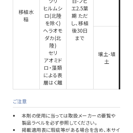
ツリ
日-ノビ
ヒルムシ
エ2.5葉
移植水
ロ(北陸
期 ただ
3kg
稲
を除く)
し、移植
ヘラオモ
後30日
ダカ(北
まで
陸)
セリ
壌土-埴
アオミド
土
ロ・藻類
による表
層はく離
ご注意
本剤の使用に当っては取扱メーカーの要覧や
製品ラベルを必ず参照してください。
掲載適用表に瑕疵等がある場合を含め、本サイ