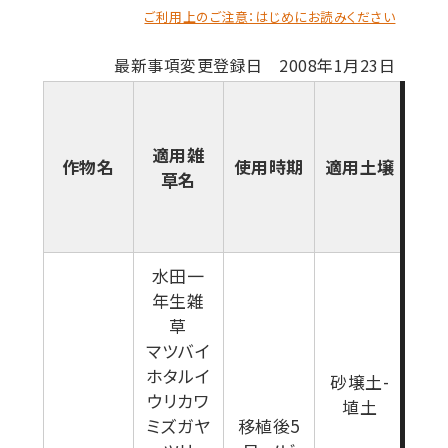
ご利用上のご注意：はじめにお読みください
最新事項変更登録日 2008年1月23日
適用雑
作物名
使用時期
適用土壌
使
草名
水田一
年生雑
草
マツバイ
ホタルイ
砂壌土-
ウリカワ
埴土
ミズガヤ
移植後5