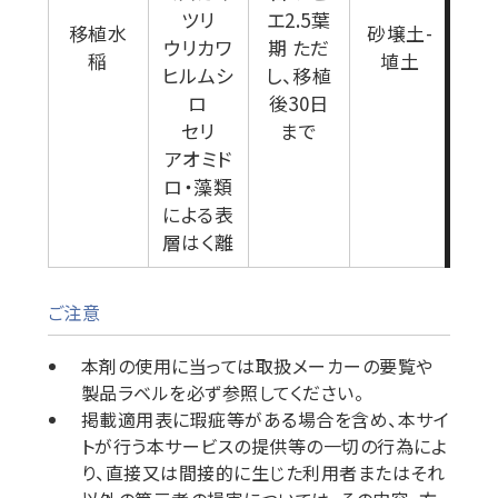
小
ツリ
エ2.5葉
移植水
砂壌土-
(パ
ウリカワ
期 ただ
稲
埴土
0個
ヒルムシ
し、移植
g)
ロ
後30日
セリ
まで
アオミド
ロ・藻類
による表
層はく離
ご注意
本剤の使用に当っては取扱メーカーの要覧や
製品ラベルを必ず参照してください。
掲載適用表に瑕疵等がある場合を含め、本サイ
トが行う本サービスの提供等の一切の行為によ
り、直接又は間接的に生じた利用者またはそれ