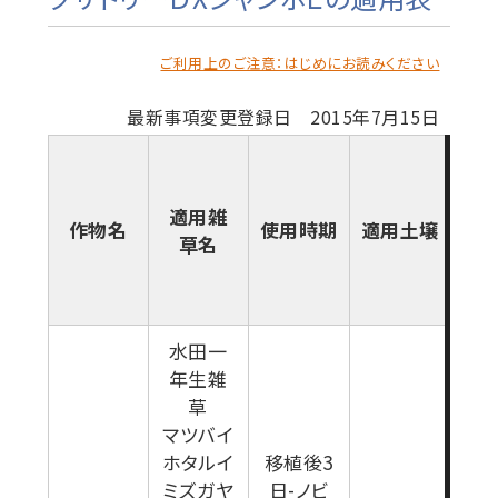
ご利用上のご注意：はじめにお読みください
最新事項変更登録日 2015年7月15日
適用雑
作物名
使用時期
適用土壌
使
草名
水田一
年生雑
草
マツバイ
ホタルイ
移植後3
ミズガヤ
日-ノビ