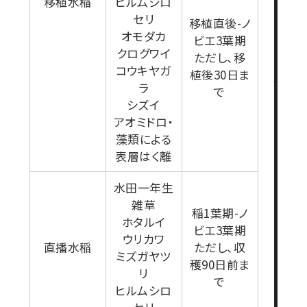
移植水稲
ヒルムシロ
セリ
移植直後-ノ
オモダカ
ビエ3葉期
クログワイ
ただし、移
コウキヤガ
植後30日ま
1kg/1
ラ
で
シズイ
アオミドロ・
藻類による
表層はく離
水田一年生
雑草
稲1葉期-ノ
ホタルイ
ビエ3葉期
ウリカワ
直播水稲
ただし、収
ミズガヤツ
穫90日前ま
リ
で
ヒルムシロ