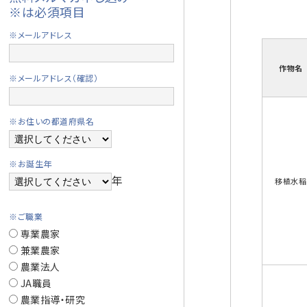
※は必須項目
※メールアドレス
作物名
※メールアドレス（確認）
※お住いの都道府県名
※お誕生年
年
移植水稲
※ご職業
専業農家
兼業農家
農業法人
JA職員
農業指導・研究