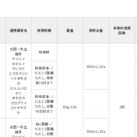
本剤の使用
適用雑草名
使用時期
薬量
希釈水量
回数
水田一年生
移植時
雑草
マツバイ
ホタルイ
500mL/10a
移植直後-ノ
ウリカワ
ビエ2.5葉期
ミズガヤツリ
ただし、移植
ヘラオモダ
後30日まで
カ
ヒルムシロ
セリ
移植直後-ノ
オモダカ
ビエ2.5葉期
クログワイ
-
ただし、収穫
80g/10a
1回
コウキヤガ
60日前まで
ラ
稲1葉期-ノ
水田一年生
ビエ2.5葉期
500mL/10a
雑草
ただし、収穫
マツバイ