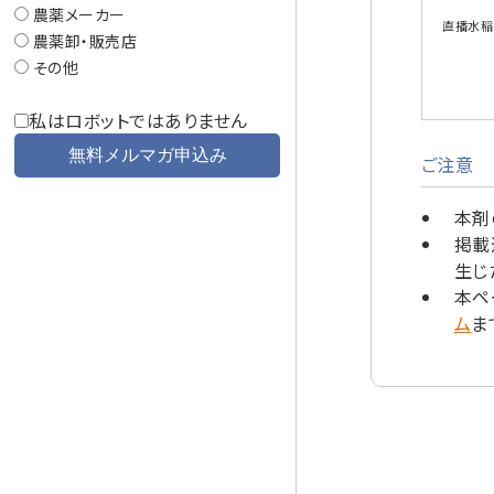
農薬メーカー
直播水稲
農薬卸・販売店
その他
私はロボットではありません
ご注意
本剤
掲載
生じ
本ペ
ム
ま