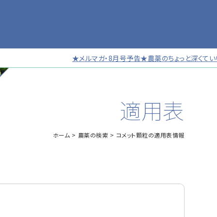
★メルマガ・8月号予告★農薬のちょっと深くていい話 
適用表
ホーム
農薬の検索
コメット顆粒の適用表情報