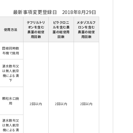
最新事項変更登録日 2018年8月29日
テフリルトリ
ピラクロニ
メタゾスルフ
オンを含む
ルを含む農
ロンを含む
使用方法
農薬の総使
薬の総使用
農薬の総使
用回数
回数
用回数
田植同時散
布機で施用
湛水散布又
は無人航空
機による滴
下
顆粒水口施
用
2回以内
2回以内
2回以内
湛水散布又
は無人航空
機による滴