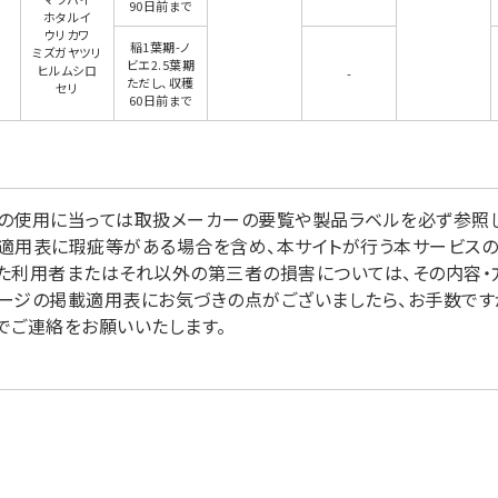
90日前まで
ホタルイ
ウリカワ
稲1葉期-ノ
ミズガヤツリ
ビエ2.5葉期
ヒルムシロ
-
ただし、収穫
セリ
60日前まで
の使用に当っては取扱メーカーの要覧や製品ラベルを必ず参照し
適用表に瑕疵等がある場合を含め、本サイトが行う本サービス
た利用者またはそれ以外の第三者の損害については、その内容・
ージの掲載適用表にお気づきの点がございましたら、お手数ですが掲
でご連絡をお願いいたします。