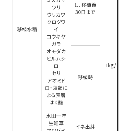
し、移植後
ツリ
30日まで
ウリカワ
クログワ
移植水稲
イ
コウキヤ
ガラ
オモダカ
ヒルムシ
1kg/10a
ロ
セリ
移植時
アオミド
ロ・藻類に
よる表層
はく離
水田一年
生雑草
イネ出芽
マツバイ