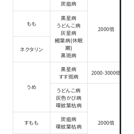
炭疽病
黒星病
もも
うどんこ病
2000倍
灰星病
縮葉病(休眠
期)
ネクタリン
黒斑病
黒星病
2000-3000倍
すす斑病
うめ
うどんこ病
灰色かび病
環紋葉枯病
炭疽病
すもも
2000倍
環紋葉枯病