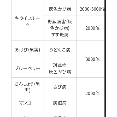
灰色かび病
2000-3000倍
キウイフルー
貯蔵病害(灰
ツ
色かび病)
2000倍
すす斑病
あけび(果実)
うどんこ病
3000倍
斑点病
ブルーベリー
灰色かび病
さんしょう(果
さび病
実)
2000倍
マンゴー
炭疽病