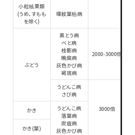
小粒核果類
2
(うめ、すもも
環紋葉枯病
を除く)
黒とう病
べと病
枝膨病
2000-3000倍
晩腐病
ぶどう
灰色かび病
褐斑病
うどんこ病
さび病
うどんこ病
3000倍
かき
落葉病
炭疽病
かき(葉)
灰色かび病