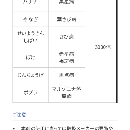
バナナ
黒星病
やなぎ
葉さび病
せいようきん
さび病
しばい
3000倍
赤星病
ぼけ
褐斑病
じんちょうげ
黒点病
マルゾニナ落
ポプラ
葉病
ご注意
本剤の使用に当っては取扱メーカーの要覧や