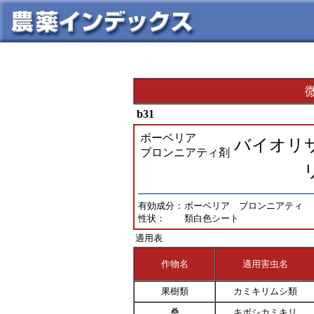
微
b31
ボーベリア
バイオリ
ブロンニアティ剤
有効成分：
ボーベリア ブロンニアティ （1.
性状：
類白色シート
適用表
作物名
適用害虫名
果樹類
カミキリムシ類
桑
キボシカミキリ