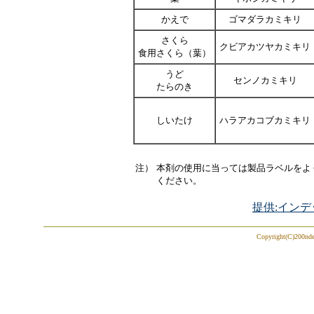
かえで
ゴマダラカミキリ
さくら
クビアカツヤカミキリ
食用さくら（葉）
うど
センノカミキリ
たらのき
しいたけ
ハラアカコブカミキリ
注）
本剤の使用に当っては製品ラベルをよ
ください。
提供:インデ
Copyright(C)200ndex