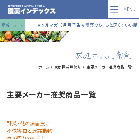
MENU
★メルマガ・8月号予告★農薬のちょっと深くていい話 第
最新ニュース
家庭園芸用薬剤
ホーム
家庭園芸用薬剤
主要メーカー推奨商品一覧
主要メーカー推奨商品一覧
野菜・花の病害虫に
不快害虫と迷惑動物
家の周りの雑草に